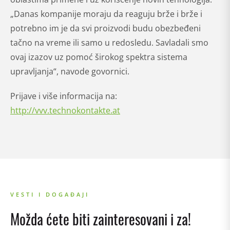
„Danas kompanije moraju da reaguju brže i brže i
potrebno im je da svi proizvodi budu obezbeđeni
tačno na vreme ili samo u redosledu. Savladali smo
ovaj izazov uz pomoć širokog spektra sistema
upravljanja“, navode govornici.
Prijave i više informacija na:
http://vvv.technokontakte.at
VESTI I DOGAĐAJI
Možda ćete biti zainteresovani i za!