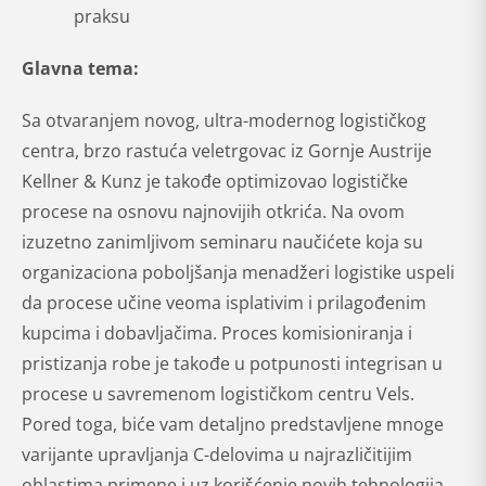
praksu
Glavna tema:
Sa otvaranjem novog, ultra-modernog logističkog
centra, brzo rastuća veletrgovac iz Gornje Austrije
Kellner & Kunz je takođe optimizovao logističke
procese na osnovu najnovijih otkrića. Na ovom
izuzetno zanimljivom seminaru naučićete koja su
organizaciona poboljšanja menadžeri logistike uspeli
da procese učine veoma isplativim i prilagođenim
kupcima i dobavljačima. Proces komisioniranja i
pristizanja robe je takođe u potpunosti integrisan u
procese u savremenom logističkom centru Vels.
Pored toga, biće vam detaljno predstavljene mnoge
varijante upravljanja C-delovima u najrazličitijim
oblastima primene i uz korišćenje novih tehnologija.