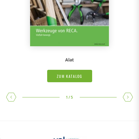
Alat
ZUM KATALOG
1
/
5