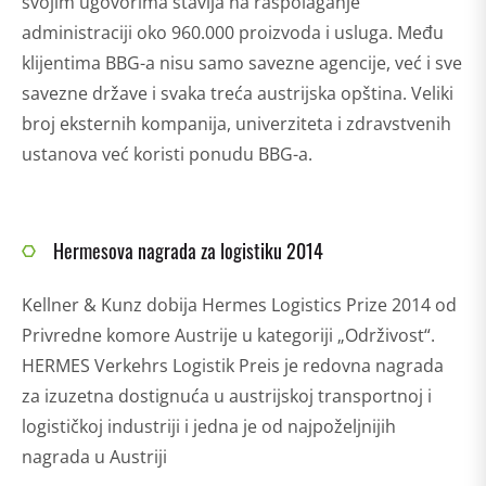
svojim ugovorima stavlja na raspolaganje
administraciji oko 960.000 proizvoda i usluga. Među
klijentima BBG-a nisu samo savezne agencije, već i sve
savezne države i svaka treća austrijska opština. Veliki
broj eksternih kompanija, univerziteta i zdravstvenih
ustanova već koristi ponudu BBG-a.
Hermesova nagrada za logistiku 2014
Kellner & Kunz dobija Hermes Logistics Prize 2014 od
Privredne komore Austrije u kategoriji „Održivost“.
HERMES Verkehrs Logistik Preis je redovna nagrada
za izuzetna dostignuća u austrijskoj transportnoj i
logističkoj industriji i jedna je od najpoželjnijih
nagrada u Austriji