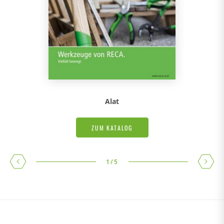
Alat
ZUM KATALOG
1
/
5