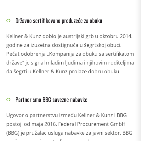
Državno sertifikovano preduzeće za obuku
Kellner & Kunz dobio je austrijski grb u oktobru 2014.
godine za izuzetna dostignuća u šegrtskoj obuci.
Pečat odobrenja „Kompanija za obuku sa sertifikatom
države“ je signal mladim ljudima i njihovim roditeljima
da šegrti u Kellner & Kunz prolaze dobru obuku.
Partner smo BBG savezne nabavke
Ugovor o partnerstvu između Kellner & Kunz i BBG
postoji od maja 2016. Federal Procurement GmbH
(BBG) je pružalac usluga nabavke za javni sektor. BBG