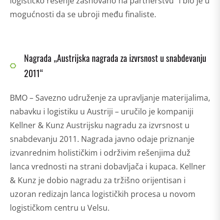
logističko rešenje zasnovano na partnerstvu“ i bio je u
mogućnosti da se ubroji među finaliste.
Nagrada „Austrijska nagrada za izvrsnost u snabdevanju
2011“
BMO – Savezno udruženje za upravljanje materijalima,
nabavku i logistiku u Austriji – uručilo je kompaniji
Kellner & Kunz Austrijsku nagradu za izvrsnost u
snabdevanju 2011. Nagrada javno odaje priznanje
izvanrednim holističkim i održivim rešenjima duž
lanca vrednosti na strani dobavljača i kupaca. Kellner
& Kunz je dobio nagradu za tržišno orijentisan i
uzoran redizajn lanca logističkih procesa u novom
logističkom centru u Velsu.