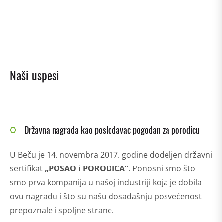
Naši uspesi
Državna nagrada kao poslodavac pogodan za porodicu
U Beču je 14. novembra 2017. godine dodeljen državni
sertifikat
„POSAO i PORODICA“
. Ponosni smo što
smo prva kompanija u našoj industriji koja je dobila
ovu nagradu i što su našu dosadašnju posvećenost
prepoznale i spoljne strane.