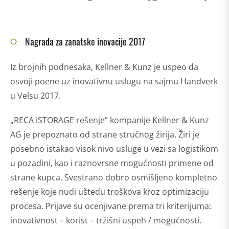
Nagrada za zanatske inovacije 2017
Iz brojnih podnesaka, Kellner & Kunz je uspeo da
osvoji poene uz inovativnu uslugu na sajmu Handverk
u Velsu 2017.
„RECA iSTORAGE rešenje“ kompanije Kellner & Kunz
AG je prepoznato od strane stručnog žirija. Žiri je
posebno istakao visok nivo usluge u vezi sa logistikom
u pozadini, kao i raznovrsne mogućnosti primene od
strane kupca. Svestrano dobro osmišljeno kompletno
rešenje koje nudi uštedu troškova kroz optimizaciju
procesa. Prijave su ocenjivane prema tri kriterijuma:
inovativnost – korist – tržišni uspeh / mogućnosti.