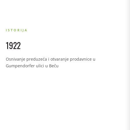
ISTORIJA
1922
Osnivanje preduzeća i otvaranje prodavnice u
O
Gumpendorfer ulici u Beču
p