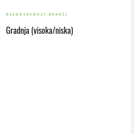
RAZNOVRSNOST BRANŠI
Gradnja (visoka/niska)
E