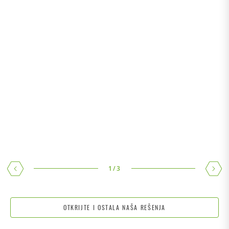
ISTORAGE – VENDING UREĐAJI
Automatizovano i individualno prilagodljivo rešenje.
1
/
3
OTKRIJTE I OSTALA NAŠA REŠENJA