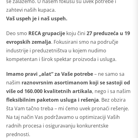
se zalažemo. U našem fokusu su uvek potrebe i
zahtevi naših kupaca.
Vaš uspeh je i naš uspeh.
Deo smo
RECA grupacije
koju čini
27 preduzeća u 19
evropskih zemalja
. Fokusirani smo na područje
industrije i preduzetništva u kojem nudimo
kompetentan i širok spektar proizvoda i usluga.
Imamo pravi „alat“ za Vaše potrebe
– ne samo sa
našim
raznovrsnim asortimanom koji se sastoji od
više od 160.000 kvalitetnih artikala
, nego i sa našim
fleksibilnim paketom usluga i rešenja
. Bez obzira
šta Vam tačno treba – mi ćemo uvek pronaći rešenje.
Na taj način Vas podržavamo u optimizaciji Vaših
radnih procesa i osiguravanju konkurentske
prednosti.