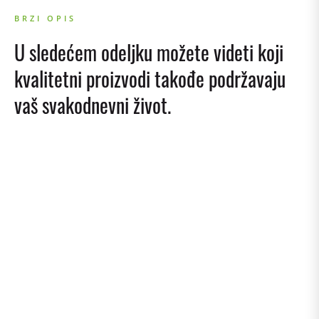
BRZI OPIS
U sledećem odeljku možete videti koji
kvalitetni proizvodi takođe podržavaju
vaš svakodnevni život.
TEHNOLOGIJA
PRIČVRŠĆIVANJA
Vijci, Navrtke, Zakovice
TEHNOLOGIJA TIPLI
Lako, teško pričvršćivanje, hemijski tiplovi