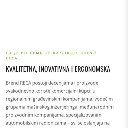
TO JE PO ČEMU SE RAZLIKUJE BREND
RECA
KVALITETNA, INOVATIVNA I ERGONOMSKA
Brend RECA postoji decenijama i proizvode
svakodnevno koriste komercijalni kupci: u
regionalnim građevinskim kompanijama, vodećim
grupama mašinskog inženjeringa, međunarodnim
proizvodnim kompanijama, specijalizovanim
automobilskim radionicama – svi se oslanjaju na