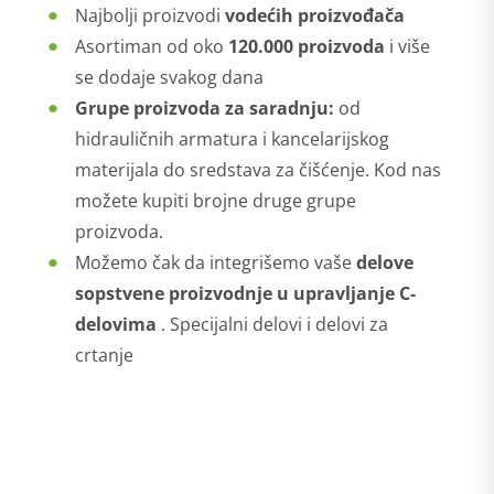
Najbolji proizvodi
vodećih proizvođača
Asortiman od oko
120.000 proizvoda
i više
se dodaje svakog dana
Grupe proizvoda za saradnju:
od
hidrauličnih armatura i kancelarijskog
materijala do sredstava za čišćenje. Kod nas
možete kupiti brojne druge grupe
proizvoda.
Možemo čak da integrišemo vaše
delove
sopstvene proizvodnje u upravljanje C-
delovima
. Specijalni delovi i delovi za
crtanje