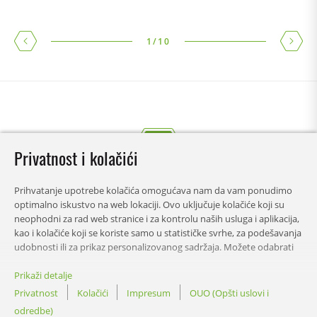
1
/
10
Privatnost i kolačići
Prihvatanje upotrebe kolačića omogućava nam da vam ponudimo
optimalno iskustvo na web lokaciji. Ovo uključuje kolačiće koji su
neophodni za rad web stranice i za kontrolu naših usluga i aplikacija,
kao i kolačiće koji se koriste samo u statističke svrhe, za podešavanja
udobnosti ili za prikaz personalizovanog sadržaja. Možete odabrati
koje kategorije želite da dozvolite i prilagodite podešavanja
korišćenja podataka. Ovu odluku možete promeniti u bilo kom
Prikaži detalje
SADRŽAJ
trenutku.
Privatnost
Kolačići
Impresum
OUO (Opšti uslovi i
odredbe)