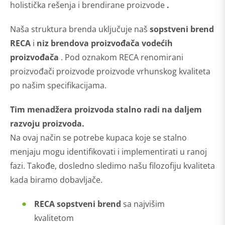
holistička rešenja i brendirane proizvode
.
Naša struktura brenda uključuje naš
sopstveni brend
RECA
i
niz brendova proizvođača vodećih
proizvođača
. Pod oznakom RECA renomirani
proizvođači proizvode proizvode vrhunskog kvaliteta
po našim specifikacijama.
Tim menadžera proizvoda stalno radi na daljem
razvoju proizvoda.
Na ovaj način se potrebe kupaca koje se stalno
menjaju mogu identifikovati i implementirati u ranoj
fazi. Takođe, dosledno sledimo našu filozofiju kvaliteta
kada biramo dobavljače.
RECA sopstveni brend
sa najvišim
kvalitetom