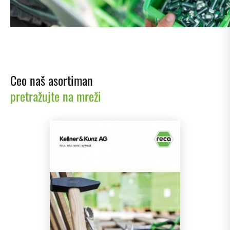
Ceo naš asortiman
pretražujte na mreži