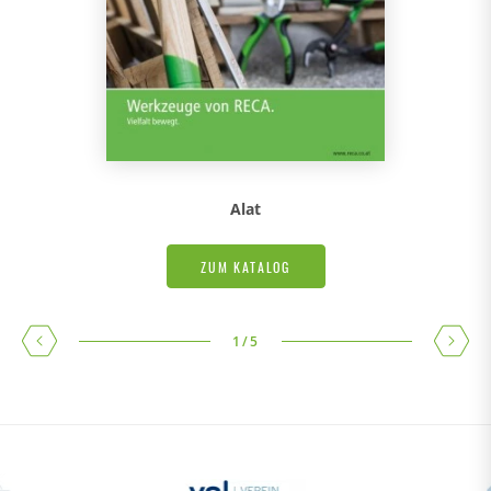
Alat
ZUM KATALOG
1
/
5